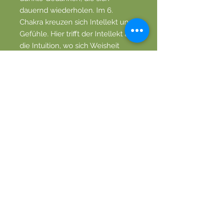
dauernd wiederholen. Im 6.
Chakra kreuzen sich Intellekt und
Gefühle. Hier trifft der Intellekt auf
die Intuition, wo sich Weisheit
formen kann. Im 3. Auge sitzt Ihre
Fähigkeit, Dinge klar zu sehen und
Dinge jenseits der intellektuellen
und materiellen Kapazität zu
spüren.
MarMa A
kupunktur – Massage
Marianne Spescha,
med. Masseurin mit eidg. FA
Via s. Clau Sura 11, 7130 Ilanz
marianne.spescha@me.com