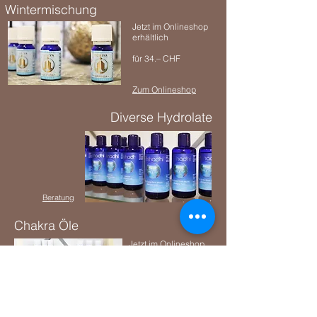
Wintermischung
Jetzt im
Onlineshop
erhältlich
für 34.– CHF
Zum Onlineshop
Diverse Hydrolate
Beratung
Chakra Öle
Jetzt im
Onlineshop
erhältlich
ab 29.– CHF
Zum Onlineshop